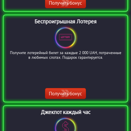
Получить бонус
Беспроигрышная Лотерея
Получите лотерейный билет за каждые 2 000 UAH, потраченные
в любимых слотах. Подарок гарантируется.
Получить бонус
Джекпот каждый час