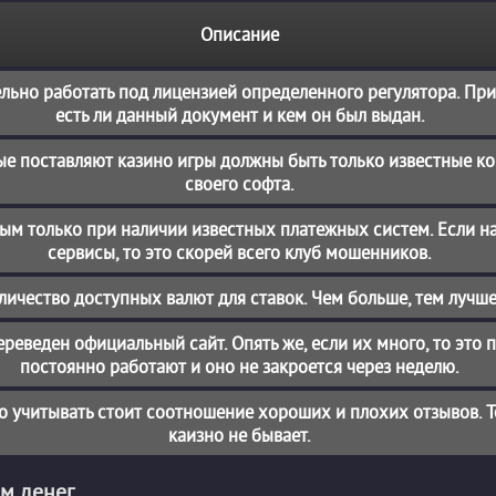
Описание
льно работать под лицензией определенного регулятора. При
есть ли данный документ и кем он был выдан.
ые поставляют казино игры должны быть только известные к
своего софта.
ым только при наличии известных платежных систем. Если на
сервисы, то это скорей всего клуб мошенников.
личество доступных валют для ставок. Чем больше, тем лучше
реведен официальный сайт. Опять же, если их много, то это п
постоянно работают и оно не закроется через неделю.
о учитывать стоит соотношение хороших и плохих отзывов. 
каизно не бывает.
м денег