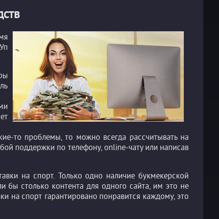
дств
емя
Уп
гры
оль
ми
чет
кие-то проблемы, то можно всегда рассчитывать на
бой поддержки по телефону, online-чату или написав
тавки на спорт. Только одно наличие букмекерской
и бы столько контента для одного сайта, им это не
вки на спорт гарантировано понравится каждому, это