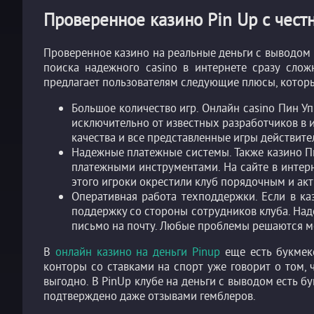
Проверенное казино Pin Up с чес
Проверенное казино на реальные деньги с выводом 
поиска надежного casino в интернете сразу слож
предлагает пользователям следующие плюсы, которые
Большое количество игр. Онлайн casino Пин У
исключительно от известных разработчиков в и
качества и все представленные игры действите
Надежные платежные системы. Также казино П
платежными инструментами. На сайте в интерн
этого игроки окрестили клуб порядочным и акт
Оперативная работа техподдержки. Если в ка
поддержку со стороны сотрудников клуба. Над
письмо на почту. Любые проблемы решаются мо
В
онлайн казино на деньги Pinup
еще есть букмеке
конторы со ставками на спорт уже говорит о том, 
выгодно. В PinUp клубе на деньги с выводом есть б
подтверждено даже отзывами гемблеров.