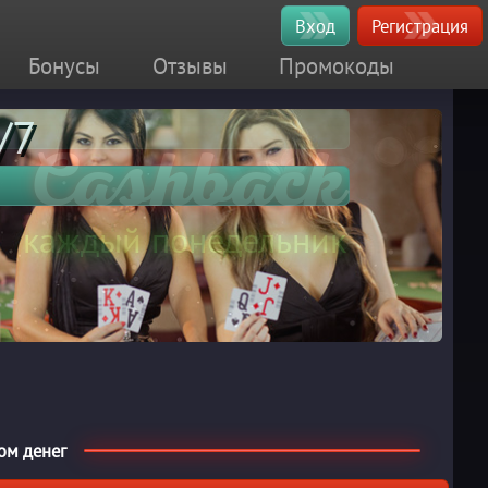
Вход
Регистрация
Бонусы
Отзывы
Промокоды
/7
ом денег