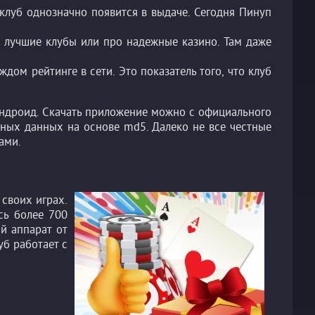
клуб однозначно появится в выдаче. Сегодня Пинуп
о лучшие клубы или про надежные казино. Там даже
дом рейтинге в сети. Это показатель того, что клуб
Андроид. Скачать приложение можно с официального
ичных данных на основе md5. Далеко не все честные
ами.
своих играх.
сь более 700
й аппарат от
уб работает с