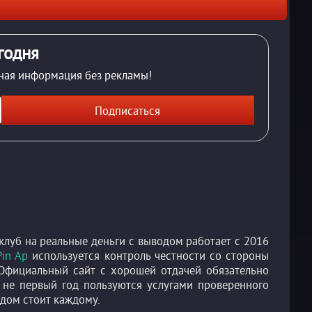
годня
жная информация без рекламы!
клуб на реальные деньги с выводом работает с 2016
Pin Ap
используется контроль честности со стороны
 Официальный сайт с хорошей отдачей обязательно
е не первый год пользуются услугами проверенного
одом стоит каждому.