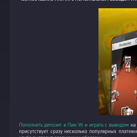
Пополнять депозит в Пин Уп и играть с выводом
на 
присутствует сразу несколько популярных платеж