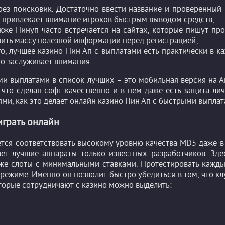
рез поисковик. Достаточно ввести название и проверенный 
то привлекает внимание игроков быстрым выводом средств;
акже Пинуп часто встречается на сайтах, которые пишут пр
чить массу полезной информации перед регистрацией;
, лучшее казино Пин Ап с выплатами есть практически в каж
о заслуживает внимания.
ми выплатами в список лучших – это мобильная версия на 
, что сделан софт качественно и в нем даже есть защита л
ми, как это делает онлайн казино Пин Ап с быстрыми выплат
играть онлайн
тся соответствовать высокому уровню качества MD5 даже в 
т лучшие аппараты только известных разработчиков. Зде
же слоты с минимальными ставками. Протестировать кажды
режиме. Именно он позволит быстро убедиться в том, что кл
оторые сотрудничают с казино можно выделить: