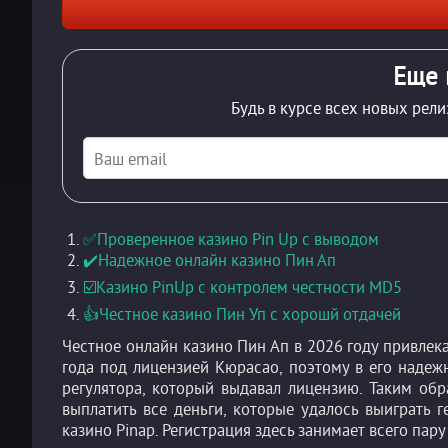
Еще 
Будь в курсе всех новых рел
1.
✅Проверенное казино Pin Up с выводом
2.
✔️Надежное онлайн казино Пин Ап
3.
☑️Казино PinUp с контролем честности MD5
4.
👍Честное казино Пин Уп с хорошй отдачей
Честное онлайн казино Пин Ап в 2026 году привлек
года под лицензией Кюрасао, поэтому в его наде
регулятора, который выдавал лицензию. Таким об
выплатить все деньги, которые удалось выиграть 
казино Pinap. Регистрация здесь занимает всего пар