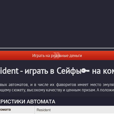
Играть на реальные деньги
ident - играть в Сейфы🔑 на к
ых автоматов, и в числе их фаворитов имеет место эмуля
щему сюжету, высокому качеству и ценным призам. А положи