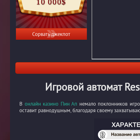
10 000$
Сорвать джекпот
Игровой автомат Res
В
онлайн казино Пин Ап
немало поклонников игров
оставит равнодушным, благодаря своему захватываю