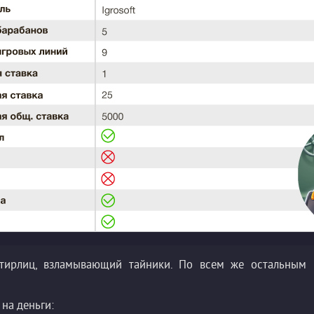
тирлиц, взламывающий тайники. По всем же остальным п
на деньги: