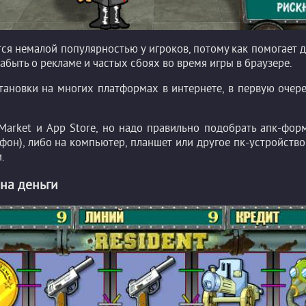
тся немалой популярностью у игроков, потому как помогает де
абыть о рекламе и частых сбоях во время игры в браузере.
тановки на многих платформах в интернете, в первую очер
 Market и App Store, но надо правильно подобрать апк-форм
фон), либо на компьютер, планшет или другое пк-устройств
.
 на деньги