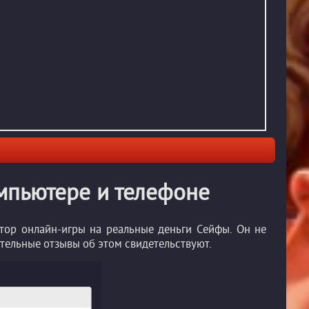
омпьютере и телефоне
тор онлайн-игры на реальные деньги Сейфы. Он не
тельные отзывы об этом свидетельствуют.