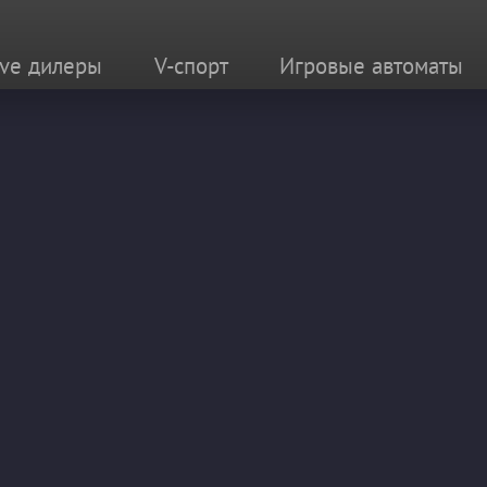
ive дилеры
V-спорт
Игровые автоматы