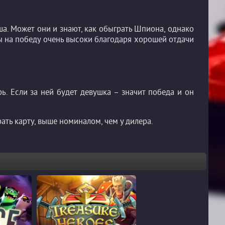
ыша. Может они и знают, как обыграть Шпиона, однако
сы на победу очень высоки благодаря хорошей отдачи
ь. Если за ней будет девушка – значит победа и он
ать карту, выше номиналом, чем у дилера.
.