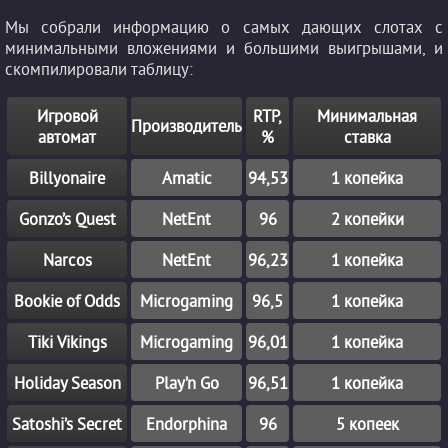
Мы собрали информацию о самых дающих слотах с
минимальными вложениями и большими выигрышами, и
скомпилировали таблицу:
Игровой
RTP,
Минимальная
Производитель
автомат
%
ставка
Billyonaire
Amatic
94,53
1 копейка
Gonzo’s Quest
NetEnt
96
2 копейки
Narcos
NetEnt
96,23
1 копейка
Bookie of Odds
Microgaming
96,5
1 копейка
Tiki Vikings
Microgaming
96,01
1 копейка
Holiday Season
Play’n Go
96,51
1 копейка
Satoshi’s Secret
Endorphina
96
5 копеек