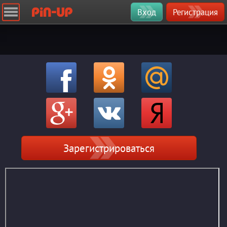
Вход
Регистрация
Зарегистрироваться