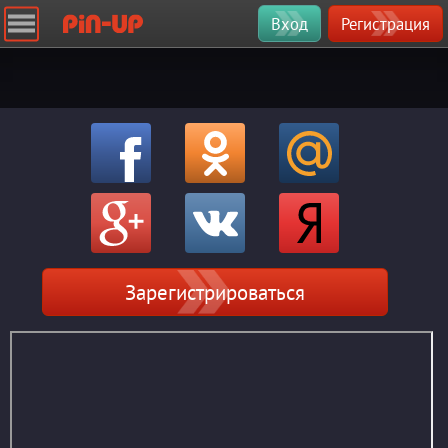
Вход
Регистрация
Зарегистрироваться